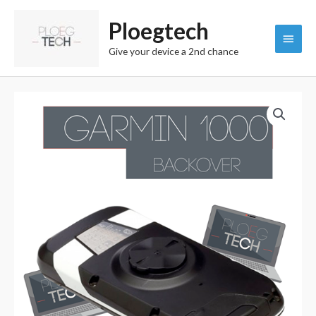
Aller
Menu
Ploegtech
au
contenu
princi
Give your device a 2nd chance
quantité
de
Garmin
Edge
1000
Backcover
sans
batterie