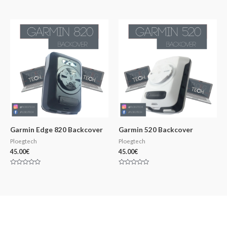
Note
Note
0
0
sur
sur
5
5
Garmin Edge 820 Backcover
Garmin 520 Backcover
Ploegtech
Ploegtech
45.00
€
45.00
€
Note
Note
0
0
sur
sur
5
5