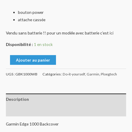
bouton power
attache cassée
Vendu sans batterie !! pour un modèle avec batterie c’est
ici
Disponibilité :
1 en stock
Ajouter au panier
UGS :
GBK1000WB
Catégories :
Do-it-yourself
,
Garmin
,
Ploegtech
Description
Avis (0)
Garmin Edge 1000 Backcover