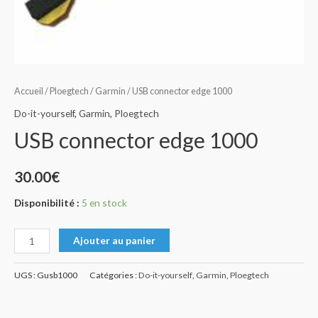
Accueil
/
Ploegtech
/
Garmin
/ USB connector edge 1000
Do-it-yourself
,
Garmin
,
Ploegtech
USB connector edge 1000
30.00
€
Disponibilité :
5 en stock
Ajouter au panier
UGS :
Gusb1000
Catégories :
Do-it-yourself
,
Garmin
,
Ploegtech