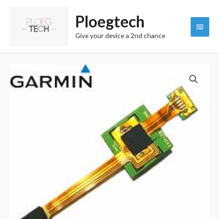
Aller
Menu
Ploegtech
au
contenu
princi
Give your device a 2nd chance
quantité
de
USB
connector
edge
1000