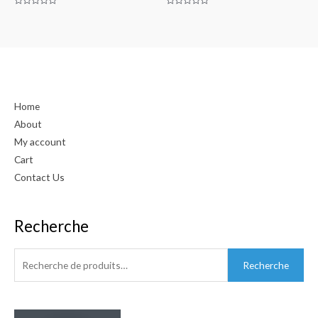
Note
Note
0
0
sur
sur
5
5
Home
About
My account
Cart
Contact Us
Recherche
Recherche
pour :
Recherche