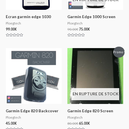
Ecran garmin edge 1030
Garmin Edge 1000 Screen
Ploegtech
Ploegtech
99.00
€
90.00
€
75.00
€
Note
Note
0
0
sur
sur
5
5
Promo !
EN RUPTURE DE STOCK
Garmin Edge 820 Backcover
Garmin Edge 820 Screen
Ploegtech
Ploegtech
45.00
€
80.00
€
65.00
€